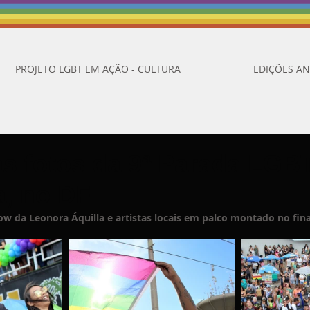
PROJETO LGBT EM AÇÃO - CULTURA
EDIÇÕES AN
as fotos da 9ª Parada LGB
a, no DF
w da Leonora Áquilla e artistas locais em palco montado no fina