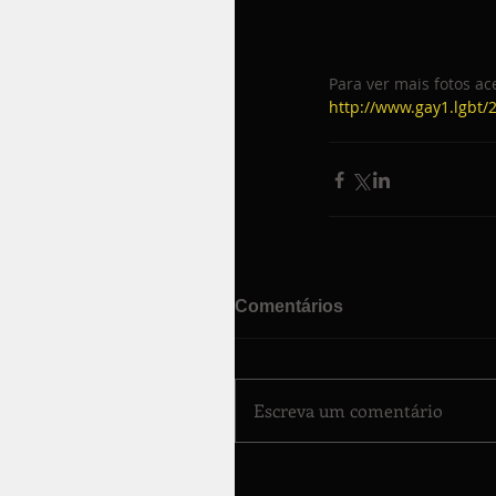
Para ver mais fotos ac
http://www.gay1.lgbt/
Comentários
Escreva um comentário