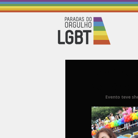
Confira 
Ceilândi
Evento teve sho