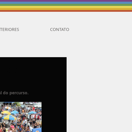
TERIORES
CONTATO
T da
l do percurso.