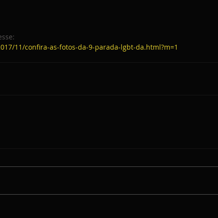
esse:
2017/11/confira-as-fotos-da-9-parada-lgbt-da.html?m=1